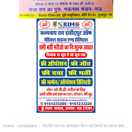
Home
Unlabelled
राष्ट्रीय स्तर पर आनलाइन गेम व सट्टेबाजी का लालच देकर साइबर फ्राड करके 70 करोड़ रुपये हड़पने वाले 30 शातिर अपराधी गिरफ्तार,कब्जे से भारी मात्रा मे इलेक्ट्रानिक उपकरणलैपटाप,मोबाइल,सिम कार्ड,एटीएम कार्ड,चेकबुक,पासबुक बरामद